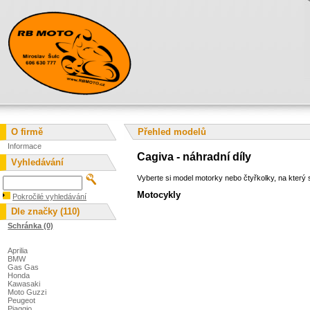
O firmě
Přehled modelů
Informace
Cagiva - náhradní díly
Vyhledávání
Vyberte si model motorky nebo čtyřkolky, na který s
Motocykly
Pokročilé vyhledávání
Dle značky (110)
Schránka (0)
Aprilia
BMW
Gas Gas
Honda
Kawasaki
Moto Guzzi
Peugeot
Piaggio