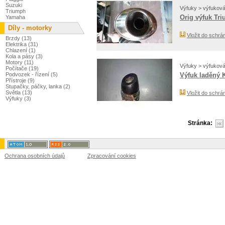
Suzuki
Výfuky > výfukov
Triumph
Orig výfuk Tr
Yamaha
Díly - motorky
Vložit do schrá
Brzdy (13)
Elektrika (31)
Chlazení (1)
Kola a pásy (3)
Motory (11)
Výfuky > výfukov
Počítače (19)
Podvozek - řízení (5)
Výfuk laděný 
Přístroje (9)
Stupačky, páčky, lanka (2)
Světla (13)
Vložit do schrá
Výfuky (3)
Stránka:
Ochrana osobních údajů
Zpracování cookies