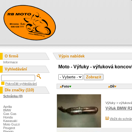
O firmě
Výpis nabídek
Informace
Moto - Výfuky - výfuková koncov
Vyhledávání
Pokročilé vyhledávání
Foto
Díl
Dle značky (110)
Schránka (0)
Výfuky > výfukov
Aprilia
Výfuk BMW R1
BMW
Gas Gas
Honda
Vložit do schrá
Kawasaki
Moto Guzzi
Peugeot
Piaggio