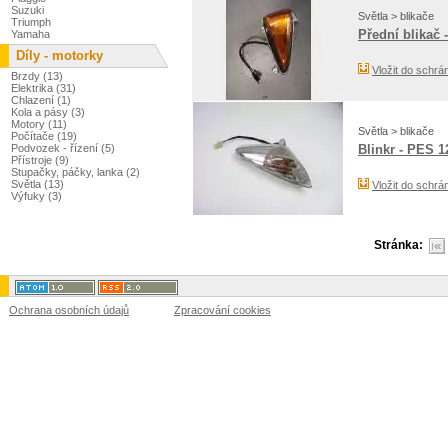
Suzuki
Světla > blikače
Triumph
Přední blikač 
Yamaha
Díly - motorky
Vložit do schrá
Brzdy (13)
Elektrika (31)
Chlazení (1)
Kola a pásy (3)
Motory (11)
Světla > blikače
Počítače (19)
Podvozek - řízení (5)
Blinkr - PES 1
Přístroje (9)
Stupačky, páčky, lanka (2)
Světla (13)
Vložit do schrá
Výfuky (3)
Stránka:
Ochrana osobních údajů
Zpracování cookies