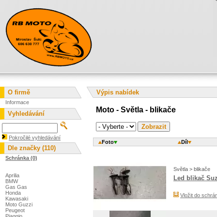
O firmě
Výpis nabídek
Informace
Moto - Světla - blikače
Vyhledávání
Pokročilé vyhledávání
Foto
Díl
Dle značky (110)
Schránka (0)
Světla > blikače
Aprilia
Led blikač Su
BMW
Gas Gas
Honda
Vložit do schrá
Kawasaki
Moto Guzzi
Peugeot
Piaggio