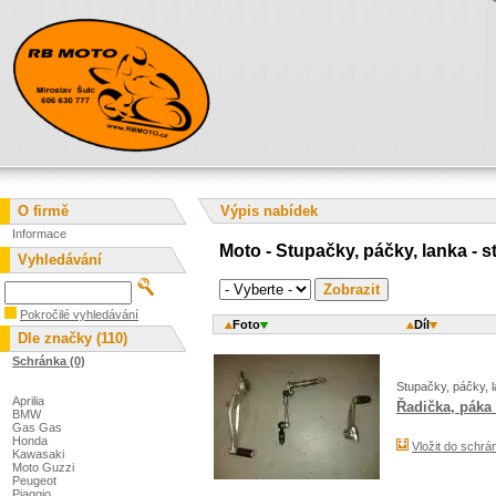
O firmě
Výpis nabídek
Informace
Moto - Stupačky, páčky, lanka - 
Vyhledávání
Pokročilé vyhledávání
Foto
Díl
Dle značky (110)
Schránka (0)
Stupačky, páčky, 
Aprilia
Řadička, pák
BMW
Gas Gas
Honda
Vložit do schrá
Kawasaki
Moto Guzzi
Peugeot
Piaggio