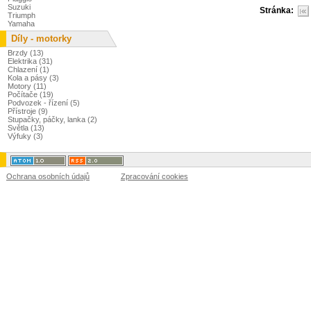
Suzuki
Stránka:
Triumph
Yamaha
Díly - motorky
Brzdy (13)
Elektrika (31)
Chlazení (1)
Kola a pásy (3)
Motory (11)
Počítače (19)
Podvozek - řízení (5)
Přístroje (9)
Stupačky, páčky, lanka (2)
Světla (13)
Výfuky (3)
Ochrana osobních údajů
Zpracování cookies