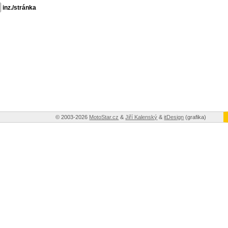
inz./stránka
© 2003-2026
MotoStar.cz
&
Jiří Kalenský
&
itDesign
(grafika)