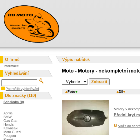
O firmě
Výpis nabídek
Informace
Moto - Motory - nekompletní mot
Vyhledávání
Pokročilé vyhledávání
Foto
Díl
Dle značky (110)
Schránka (0)
Motory > nekompl
Aprilia
Přední kryt 
BMW
Gas Gas
Honda
Vložit do schr
Kawasaki
Moto Guzzi
Peugeot
Piaggio