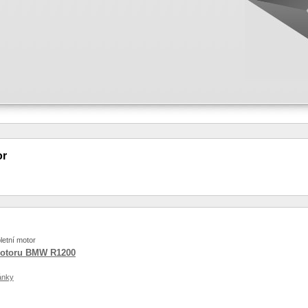
or
etní motor
motoru BMW R1200
ánky